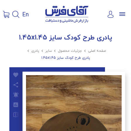
En
پادری طرح کودک سایز 1.45x1.45
صفحه اصلی

جزئیات محصول

سایر

پادری

پادری طرح کودک سایز 1.45x1.45