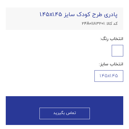
پادری طرح کودک سایز 1.45x1.45
کد کالا:
24A01183201
انتخاب رنگ:
انتخاب سایز:
1.45x1.45
تماس بگیرید