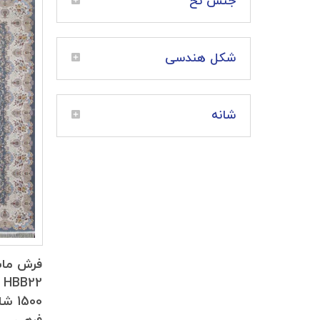
جنس نخ
شکل هندسی
شانه
فرش ما
1500