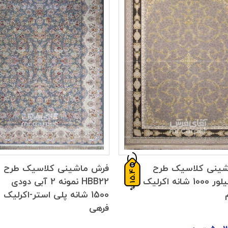
شینی کلاسیک طرح
فرش ماشینی کلاسیک طرح
15.4
7026 سیلور 1000 شانه اکرلیک
HBB22 نمونه 2 آبی دودی
%
1500 شانه پلی استر-اکرلیک
فرهی