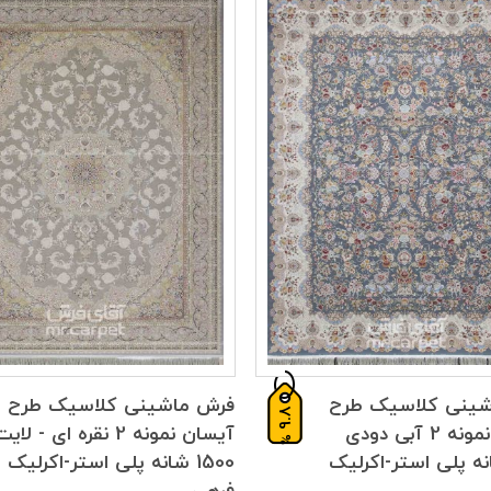
شینی کلاسیک طرح
فرش ماشینی کلاسیک طرح
9.8
HBB22 نمونه 2 آبی دودی
آیسان نمونه 2 نقره ای - لای
%
 شانه پلی استر-اکرلیک
1500 شانه پلی استر-اکرلیک