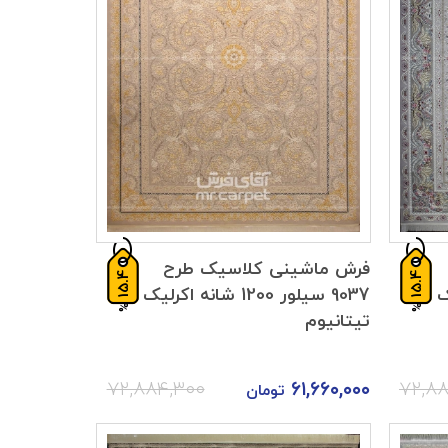
فرش ماشینی کلاسیک طرح
15.4
15.4
لیک
9037 سیلور 1200 شانه اکرلیک
%
%
تیتانیوم
۷۲,۸۸۴,۳۰۰
۶۱,۶۶۰,۰۰۰
۷۲,۸
تومان