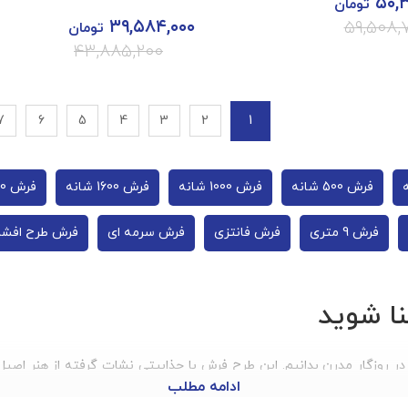
۵۰,
تومان
۳۹,۵۸۴,۰۰۰
۵۹,۵۰۸,
تومان
۴۳,۸۸۵,۲۰۰
7
6
5
4
3
2
1
فرش 500 شانه
فرش 1000 شانه
فرش 1600 شانه
فرش 320 شانه
فرش 9 متری
فرش فانتزی
فرش سرمه‌ ای
فرش طرح افشا
ا شوید
 در روزگار مدرن بدانیم. این طرح فرش با جذابیتی نشات گرفته از هنر اصیل ا
ادامه مطلب
سیک به عنوان یک کفپوش یا زیرانداز مطرح در خانه‌های ایرانیان و حتی 