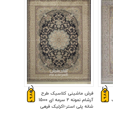
فرش ماشینی کلاسیک طرح
9.8
9.8
ت
آرشام نمونه 2 سرمه ای 1500
%
%
شانه پلی استر-اکرلیک فرهی