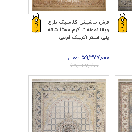
فرش ماشینی کلاسیک طرح
9.8
9.8
ویانا نمونه 3 کرم 1500 شانه
%
%
پلی استر-اکرلیک فرهی
۵۹,۳۷۷,۰۰۰
تومان
۶۵,۸۲۷,۷۰۰