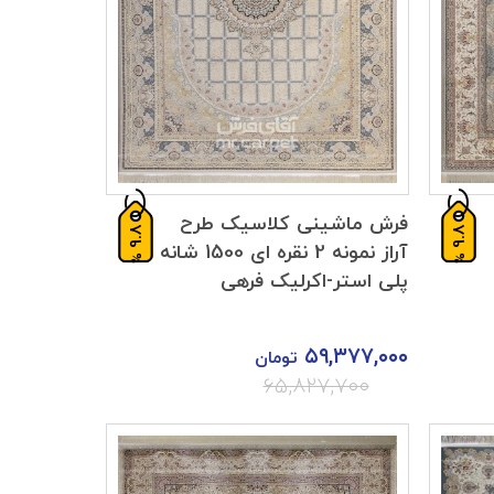
فرش ماشینی کلاسیک طرح
9.8
9.8
آراز نمونه 2 نقره ای 1500 شانه
%
%
پلی استر-اکرلیک فرهی
۵۹,۳۷۷,۰۰۰
تومان
۶۵,۸۲۷,۷۰۰