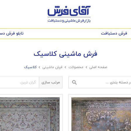
فرش دستبافت
تابلو فرش دس
فرش ماشینی کلاسیک
صفحه اصلی

محصولات

فرش ماشینی

کلاسیک
مرتب سازی
گران ترین