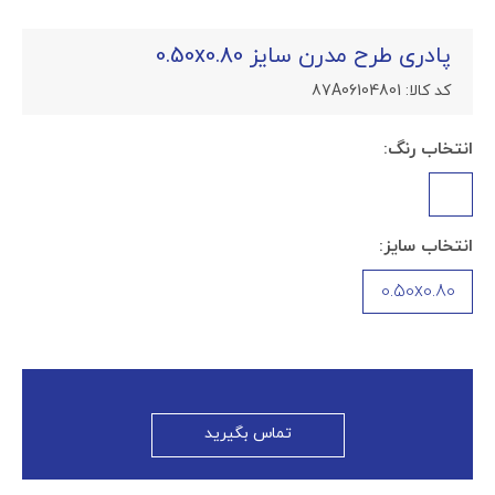
پادری طرح مدرن سایز 0.50x0.80
کد کالا:
87A06104801
انتخاب رنگ:
انتخاب سایز:
0.50x0.80
تماس بگیرید