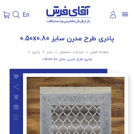
En
پادری طرح مدرن سایز 0.50x0.80
صفحه اصلی

جزئیات محصول

سایر

پادری

پادری طرح مدرن سایز 0.50x0.80