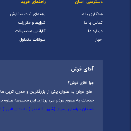
دسترسی آسان
راهنمای خرید
همکاری با ما
راهنمای ثبت سفارش
تماس با ما
شرایط و مقررات
درباره ما
گارانتی محصولات
اخبار
سوالات متداول
آقای فرش
چرا آقای فرش؟
آقای فرش به عنوان یکی از بزرگترین و مدرن ترین های
خدمات به عموم مردم می پردازد. این مجموعه علاوه بر
،استان خراسان رضوی (شهر شاندیز ) ، استان البرز (
که شامل انواع
فرش ماشینی
،
فرش مدرن
و
فرش کلاس
مجموعه آقای فرش با هدف ارائه محصولات باکیفیت، متن