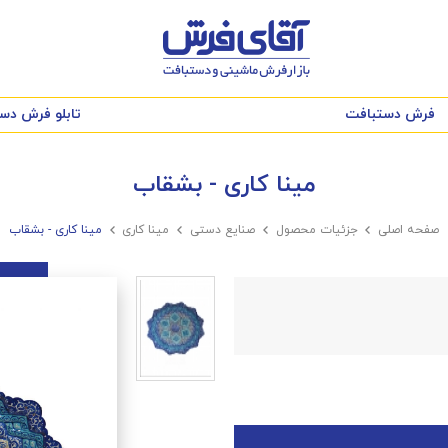
فرش دستبافت
تابلو فرش دس
مینا کاری - بشقاب
صفحه اصلی

جزئیات محصول

صنایع دستی

مینا کاری

مینا کاری - بشقاب