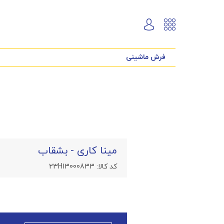
فرش ماشینی
مینا کاری - بشقاب
کد کالا:
23H13000833