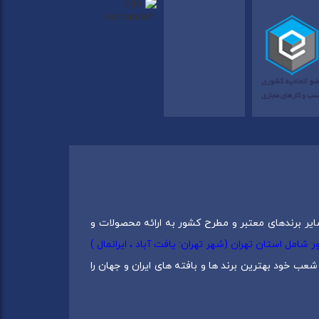
ایر برندهای معتبر و مطرح کشور به ارائه محصولات و
0217537) دارای 5 شعبه در سراسرکشور شامل استان تهران (شهر تهران: یافت آباد ، ایرانمال )
عب خود بهترین برند ها و بافته های ایران و جهان را
 دانش و تجربه برترین تولید کنندگان ایران بنا شده