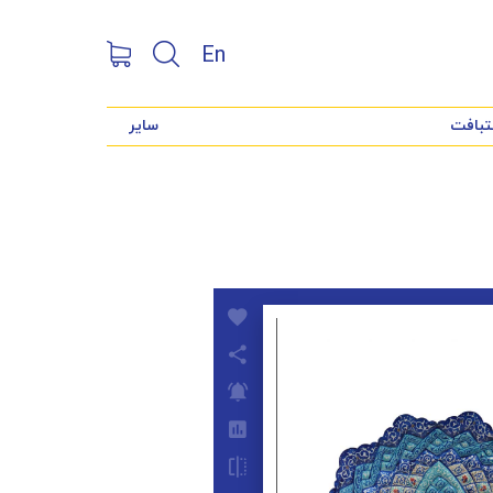
En
تبافت
سایر