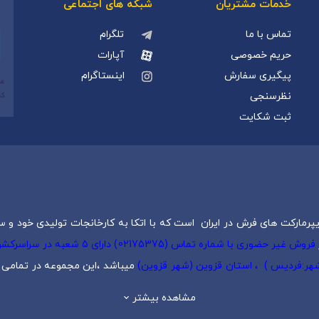
خدمات مشتریان
شبکه های اجتماعی
تماس با ما
تلگرام
حریم خصوصی
آپارات
پیگیری سفارش
اینستاگرام
نظرسنجی
ثبت شکایت
پرمارکت های فرش در ایران است که با اتکا به کارخانجات تولیدی خود و س
فروش غیر حضوری با شماره تماس (5
 شهر:فردیس ) ، استان قزوین (شهر قزوین)
میباشد ،این مجموعه در تمامی ش
یک
،
فرش کودک
،
فرش دستبافت
و
تابلو فرش دستبافت
گرد هم آورده است.
مشاهده بیشتر
وع و با حذف واسطه ها آغاز به فعالیت نمود. این مجموعه بر پایه سالها