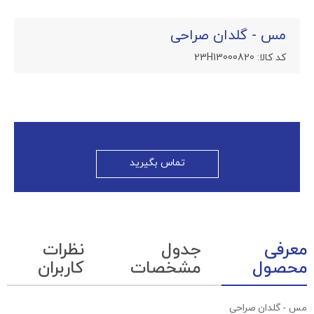
مس - گلدان صراحی
کد کالا:
23H13000820
تماس بگیرید
معرفی
جدول
نظرات
محصول
مشخصات
کاربران
مس - گلدان صراحی