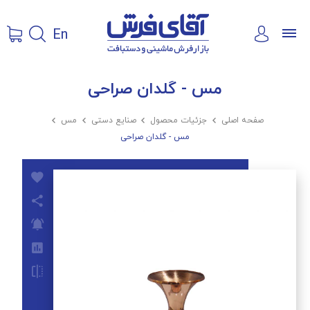
En
مس - گلدان صراحی
صفحه اصلی

جزئیات محصول

صنایع دستی

مس

مس - گلدان صراحی