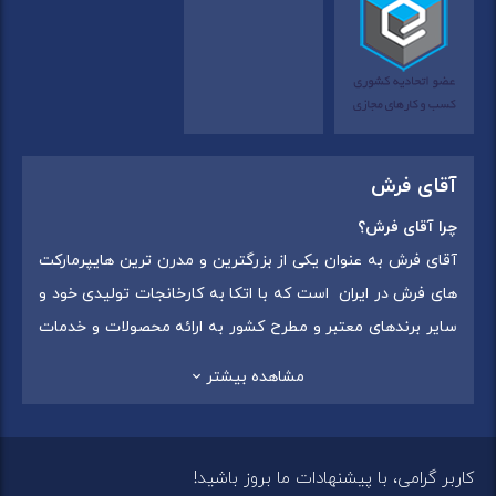
آقای فرش
چرا آقای فرش؟
آقای فرش به عنوان یکی از بزرگترین و مدرن ترین هایپرمارکت
های فرش در ایران است که با اتکا به کارخانجات تولیدی خود و
سایر برندهای معتبر و مطرح کشور به ارائه محصولات و خدمات
به عموم مردم می پردازد. این مجموعه علاوه بر
فروش غیر
مشاهده بیشتر
حضوری با شماره تماس (02175375) دارای 5 شعبه در
سراسرکشور شامل استان تهران (شهر تهران: یافت آباد ، ایرانمال )
،استان خراسان رضوی (شهر شاندیز ) ، استان البرز (
کاربر گرامی، با پیشنهادات ما بروز باشید!
شهر:فردیس ) ، استان قزوین (شهر قزوین)
میباشد ،این