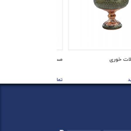
ات خوری
مس - آجیل خوری
د
تماس بگیرید