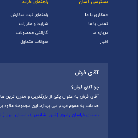
دسترسی آسان
راهنمای خرید
همکاری با ما
راهنمای ثبت سفارش
تماس با ما
شرایط و مقررات
درباره ما
گارانتی محصولات
اخبار
سوالات متداول
آقای فرش
چرا آقای فرش؟
آقای فرش به عنوان یکی از بزرگترین و مدرن ترین های
خدمات به عموم مردم می پردازد. این مجموعه علاوه بر
،استان خراسان رضوی (شهر شاندیز ) ، استان البرز (
که شامل انواع
فرش ماشینی
،
فرش مدرن
و
فرش کلاس
مجموعه آقای فرش با هدف ارائه محصولات باکیفیت، متن