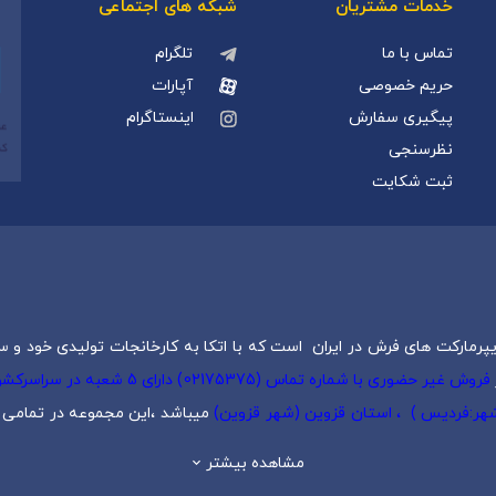
خدمات مشتریان
شبکه های اجتماعی
تماس با ما
تلگرام
حریم خصوصی
آپارات
پیگیری سفارش
اینستاگرام
نظرسنجی
ثبت شکایت
پرمارکت های فرش در ایران است که با اتکا به کارخانجات تولیدی خود و س
فروش غیر حضوری با شماره تماس (5
 شهر:فردیس ) ، استان قزوین (شهر قزوین)
میباشد ،این مجموعه در تمامی ش
یک
،
فرش کودک
،
فرش دستبافت
و
تابلو فرش دستبافت
گرد هم آورده است.
مشاهده بیشتر
وع و با حذف واسطه ها آغاز به فعالیت نمود. این مجموعه بر پایه سالها