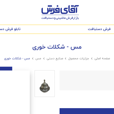
فرش دستبافت
تابلو فرش دس
مس - شکلات خوری
صفحه اصلی

جزئیات محصول

صنایع دستی

مس

مس - شکلات خوری