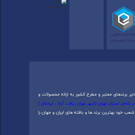
ایر برندهای معتبر و مطرح کشور به ارائه محصولات و
0217537) دارای 5 شعبه در سراسرکشور شامل استان تهران (شهر تهران: یافت آباد ، ایرانمال )
عب خود بهترین برند ها و بافته های ایران و جهان را
 دانش و تجربه برترین تولید کنندگان ایران بنا شده