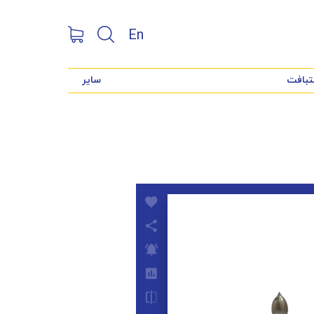
En
تبافت
سایر