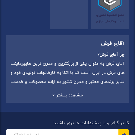
آقای فرش
چرا آقای فرش؟
آقای فرش به عنوان یکی از بزرگترین و مدرن ترین هایپرمارکت
های فرش در ایران است که با اتکا به کارخانجات تولیدی خود و
سایر برندهای معتبر و مطرح کشور به ارائه محصولات و خدمات
به عموم مردم می پردازد. این مجموعه علاوه بر
فروش غیر
مشاهده بیشتر
حضوری با شماره تماس (02175375) دارای 5 شعبه در
سراسرکشور شامل استان تهران (شهر تهران: یافت آباد ، ایرانمال )
،استان خراسان رضوی (شهر شاندیز ) ، استان البرز (
کاربر گرامی، با پیشنهادات ما بروز باشید!
شهر:فردیس ) ، استان قزوین (شهر قزوین)
میباشد ،این