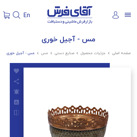
En
مس - آجیل خوری
صفحه اصلی

جزئیات محصول

صنایع دستی

مس

مس - آجیل خوری