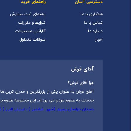
دسترسی آسان
راهنمای خرید
همکاری با ما
راهنمای ثبت سفارش
تماس با ما
شرایط و مقررات
درباره ما
گارانتی محصولات
اخبار
سوالات متداول
آقای فرش
چرا آقای فرش؟
آقای فرش به عنوان یکی از بزرگترین و مدرن ترین های
خدمات به عموم مردم می پردازد. این مجموعه علاوه بر
،استان خراسان رضوی (شهر شاندیز ) ، استان البرز (
که شامل انواع
فرش ماشینی
،
فرش مدرن
و
فرش کلاس
مجموعه آقای فرش با هدف ارائه محصولات باکیفیت، متن