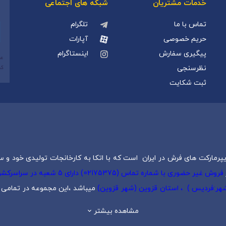
خدمات مشتریان
شبکه های اجتماعی
تماس با ما
تلگرام
حریم خصوصی
آپارات
پیگیری سفارش
اینستاگرام
نظرسنجی
ثبت شکایت
پرمارکت های فرش در ایران است که با اتکا به کارخانجات تولیدی خود و س
فروش غیر حضوری با شماره تماس (5
 شهر:فردیس ) ، استان قزوین (شهر قزوین)
میباشد ،این مجموعه در تمامی ش
یک
،
فرش کودک
،
فرش دستبافت
و
تابلو فرش دستبافت
گرد هم آورده است.
مشاهده بیشتر
وع و با حذف واسطه ها آغاز به فعالیت نمود. این مجموعه بر پایه سالها