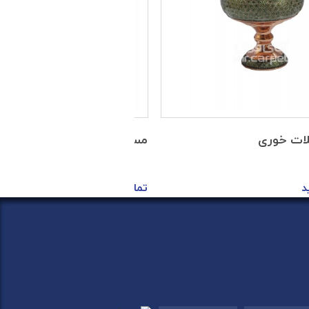
ات خوری
مس - آجیل خوری
د
تماس بگیرید