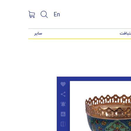
En
تبافت
سایر