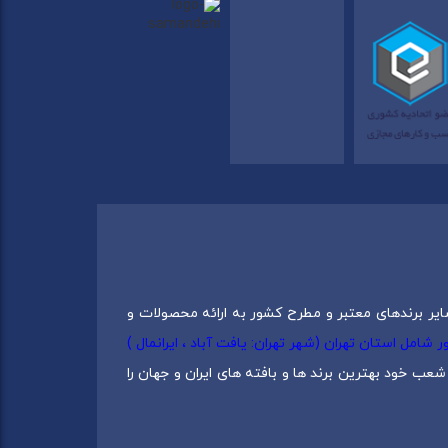
ایر برندهای معتبر و مطرح کشور به ارائه محصولات و
0217537) دارای 5 شعبه در سراسرکشور شامل استان تهران (شهر تهران: یافت آباد ، ایرانمال )
عب خود بهترین برند ها و بافته های ایران و جهان را
 دانش و تجربه برترین تولید کنندگان ایران بنا شده