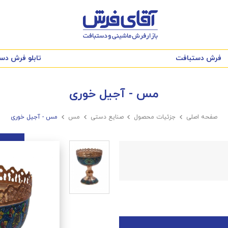
فرش دستبافت
تابلو فرش دس
مس - آجیل خوری
صفحه اصلی

جزئیات محصول

صنایع دستی

مس

مس - آجیل خوری