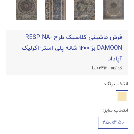
فرش ماشینی کلاسیک طرح RESPINA-
DAMOON بژ 1200 شانه پلی استر-اکرلیک
آپادانا
کد کالا:
LJ024121
انتخاب رنگ:
انتخاب سایز:
2.50x3.50