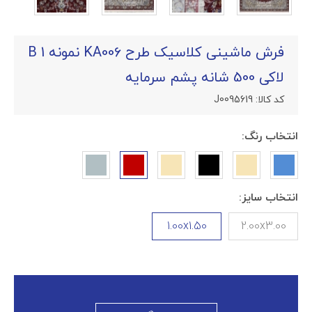
فرش ماشینی کلاسیک طرح KA006 نمونه 1 B
لاکی 500 شانه پشم سرمایه
کد کالا:
J0095619
انتخاب رنگ:
انتخاب سایز:
1.00x1.50
2.00x3.00