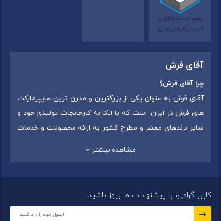
آقای فرش
چرا آقای فرش؟
آقای فرش به عنوان یکی از بزرگترین و مدرن ترین هایپرمارکت
های فرش در ایران است که با اتکا به کارخانجات تولیدی خود و
سایر برندهای معتبر و مطرح کشور به ارائه محصولات و خدمات
به عموم مردم می پردازد. این مجموعه علاوه بر
فروش غیر
مشاهده بیشتر
حضوری با شماره تماس (02175375) دارای 5 شعبه در
سراسرکشور شامل استان تهران (شهر تهران: یافت آباد ، ایرانمال )
،استان خراسان رضوی (شهر شاندیز ) ، استان البرز (
کاربر گرامی، با پیشنهادات ما بروز باشید!
شهر:فردیس ) ، استان قزوین (شهر قزوین)
میباشد ،این
مجموعه در تمامی شعب خود بهترین برند ها و بافته های ایران