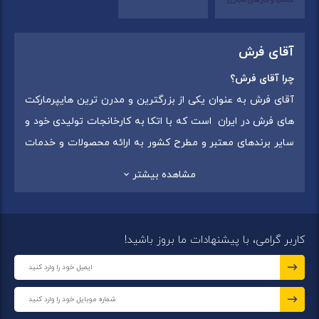
آقای فرش
چرا آقای فرش؟
آقای فرش به عنوان یکی از بزرگترین و مدرن ترین هایپرمارکت
های فرش در ایران است که با اتکا به کارخانجات تولیدی خود و
سایر برندهای معتبر و مطرح کشور به ارائه محصولات و خدمات
به عموم مردم می پردازد. این مجموعه علاوه بر
فروش غیر
مشاهده بیشتر
حضوری با شماره تماس (02175375) دارای 5 شعبه در
سراسرکشور شامل استان تهران (شهر تهران: یافت آباد ، ایرانمال )
،استان خراسان رضوی (شهر شاندیز ) ، استان البرز (
کاربر گرامی، با پیشنهادات ما بروز باشید!
شهر:فردیس ) ، استان قزوین (شهر قزوین)
میباشد ،این
مجموعه در تمامی شعب خود بهترین برند ها و بافته های ایران
و جهان را که شامل انواع
فرش ماشینی
،
فرش مدرن
و
فرش
کلاسیک
،
فرش کودک
،
فرش دستبافت
و
تابلو فرش دستبافت