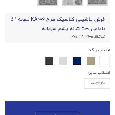
فرش ماشینی کلاسیک طرح KA006 نمونه 1 B
بادامی 500 شانه پشم سرمایه
کد کالا:
067E011800905
انتخاب رنگ:
انتخاب سایز:
1.50x2.20