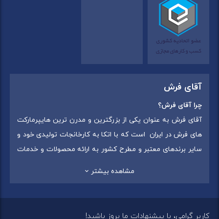
آقای فرش
چرا آقای فرش؟
آقای فرش به عنوان یکی از بزرگترین و مدرن ترین هایپرمارکت
های فرش در ایران است که با اتکا به کارخانجات تولیدی خود و
سایر برندهای معتبر و مطرح کشور به ارائه محصولات و خدمات
به عموم مردم می پردازد. این مجموعه علاوه بر
فروش غیر
مشاهده بیشتر
حضوری با شماره تماس (02175375) دارای 5 شعبه در
سراسرکشور شامل استان تهران (شهر تهران: یافت آباد ، ایرانمال )
،استان خراسان رضوی (شهر شاندیز ) ، استان البرز (
کاربر گرامی، با پیشنهادات ما بروز باشید!