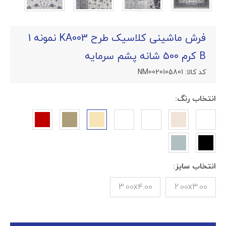
فرش ماشینی کلاسیک طرح KA003 نمونه 1
B کرم 500 شانه پشم سرمایه
کد کالا:
NM0020105801
انتخاب رنگ:
انتخاب سایز:
3.00x4.00
2.00x3.00