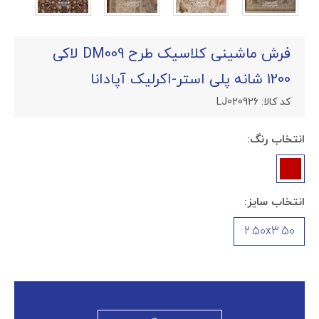
فرش ماشینی کلاسیک طرح DM009 لاکی
1200 شانه پلی استر-اکرلیک آپادانا
کد کالا:
LJ020926
انتخاب رنگ:
انتخاب سایز:
2.50x3.50