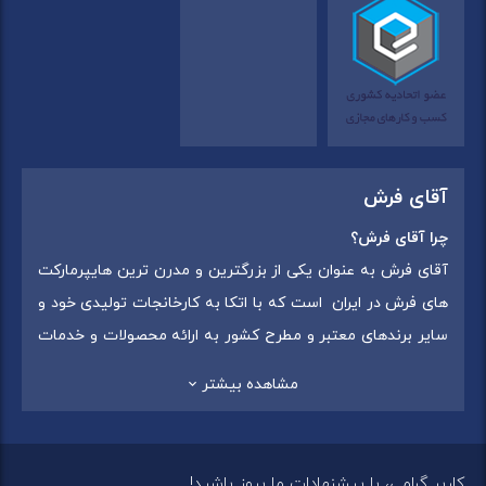
آقای فرش
چرا آقای فرش؟
آقای فرش به عنوان یکی از بزرگترین و مدرن ترین هایپرمارکت
های فرش در ایران است که با اتکا به کارخانجات تولیدی خود و
سایر برندهای معتبر و مطرح کشور به ارائه محصولات و خدمات
به عموم مردم می پردازد. این مجموعه علاوه بر
فروش غیر
مشاهده بیشتر
حضوری با شماره تماس (02175375) دارای 5 شعبه در
سراسرکشور شامل استان تهران (شهر تهران: یافت آباد ، ایرانمال )
،استان خراسان رضوی (شهر شاندیز ) ، استان البرز (
کاربر گرامی، با پیشنهادات ما بروز باشید!