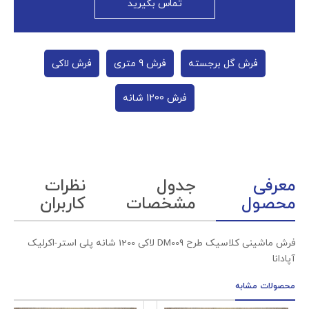
تماس بگیرید
فرش گل برجسته
فرش 9 متری
فرش لاکی
فرش 1200 شانه
معرفی
جدول
نظرات
محصول
مشخصات
کاربران
فرش ماشینی کلاسیک طرح DM009 لاکی 1200 شانه پلی استر-اکرلیک
آپادانا
محصولات مشابه