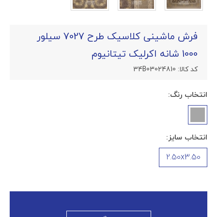
فرش ماشینی کلاسیک طرح 7027 سیلور
1000 شانه اکرلیک تیتانیوم
کد کالا:
34B03024810
انتخاب رنگ:
انتخاب سایز:
2.50x3.50