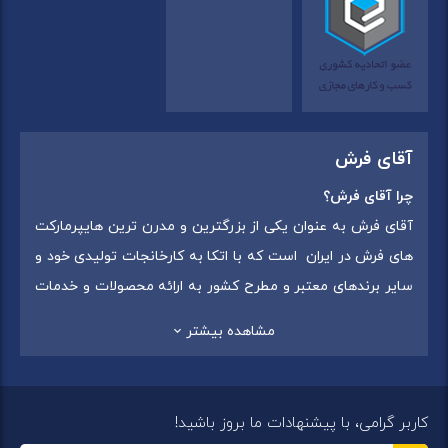
آقای فرش
چرا آقای فرش؟
آقای فرش به عنوان یکی از بزرگترین و مدرن ترین هایپرمارکت
های فرش در ایران است که با اتکا به کارخانجات تولیدی خود و
سایر برندهای معتبر و مطرح کشور به ارائه محصولات و خدمات
به عموم مردم می پردازد. این مجموعه علاوه بر
فروش غیر
مشاهده بیشتر
حضوری با شماره تماس (02175375) دارای 5 شعبه در
سراسرکشور شامل استان تهران (شهر تهران: یافت آباد ، ایرانمال )
،استان خراسان رضوی (شهر شاندیز ) ، استان البرز (
کاربر گرامی، با پیشنهادات ما بروز باشید!
شهر:فردیس ) ، استان قزوین (شهر قزوین)
میباشد ،این