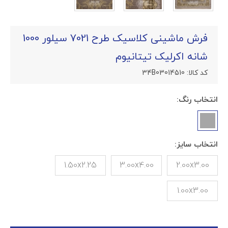
فرش ماشینی کلاسیک طرح 7021 سیلور 1000
شانه اکرلیک تیتانیوم
کد کالا:
34B03014510
انتخاب رنگ:
انتخاب سایز:
1.50x2.25
3.00x4.00
2.00x3.00
1.00x3.00