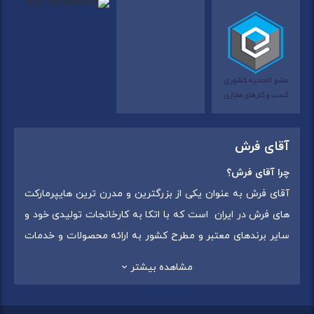
آقای فرش
چرا آقای فرش؟
آقای فرش به عنوان یکی از بزرگترین و مدرن ترین هایپرمارکت
های فرش در ایران است که با اتکا به کارخانجات تولیدی خود و
سایر برندهای معتبر و مطرح کشور به ارائه محصولات و خدمات
به عموم مردم می پردازد. این مجموعه علاوه بر
فروش غیر
مشاهده بیشتر
حضوری با شماره تماس (02175375) دارای 5 شعبه در
سراسرکشور شامل استان تهران (شهر تهران: یافت آباد ، ایرانمال )