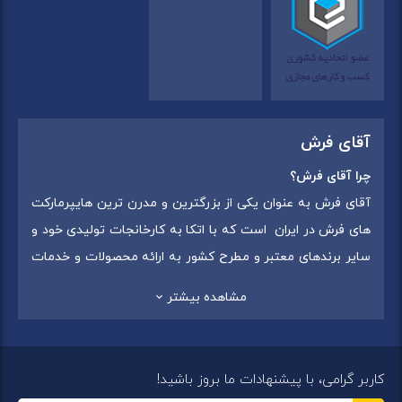
آقای فرش
چرا آقای فرش؟
آقای فرش به عنوان یکی از بزرگترین و مدرن ترین هایپرمارکت
های فرش در ایران است که با اتکا به کارخانجات تولیدی خود و
سایر برندهای معتبر و مطرح کشور به ارائه محصولات و خدمات
به عموم مردم می پردازد. این مجموعه علاوه بر
فروش غیر
مشاهده بیشتر
حضوری با شماره تماس (02175375) دارای 5 شعبه در
سراسرکشور شامل استان تهران (شهر تهران: یافت آباد ، ایرانمال )
،استان خراسان رضوی (شهر شاندیز ) ، استان البرز (
کاربر گرامی، با پیشنهادات ما بروز باشید!
شهر:فردیس ) ، استان قزوین (شهر قزوین)
میباشد ،این