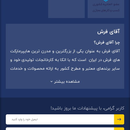
آقای فرش
چرا آقای فرش؟
آقای فرش به عنوان یکی از بزرگترین و مدرن ترین هایپرمارکت
های فرش در ایران است که با اتکا به کارخانجات تولیدی خود و
سایر برندهای معتبر و مطرح کشور به ارائه محصولات و خدمات
به عموم مردم می پردازد. این مجموعه علاوه بر
فروش غیر
مشاهده بیشتر
حضوری با شماره تماس (02175375) دارای 5 شعبه در
سراسرکشور شامل استان تهران (شهر تهران: یافت آباد ، ایرانمال )
،استان خراسان رضوی (شهر شاندیز ) ، استان البرز (
کاربر گرامی، با پیشنهادات ما بروز باشید!
شهر:فردیس ) ، استان قزوین (شهر قزوین)
میباشد ،این
مجموعه در تمامی شعب خود بهترین برند ها و بافته های ایران
و جهان را که شامل انواع
فرش ماشینی
،
فرش مدرن
و
فرش