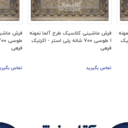
ح آلما نمونه
فرش ماشینی کلاسیک طرح آلما
 پلی استر - اکرلیک
طوسی 700 شانه پلی استر فیلامنت
فرهی
تماس بگیرید