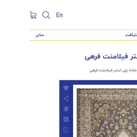
En
تبافت
سایر