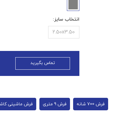
انتخاب سایز:
2.50x3.50
تماس بگیرید
فرش 700 شانه
فرش 9 متری
فرش ماشینی کاش