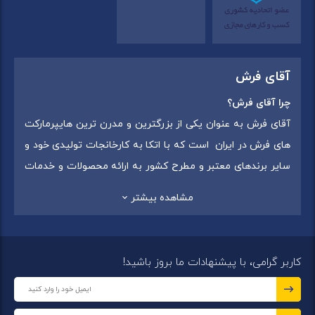
آقای فرش
چرا آقای فرش؟
آقای فرش به عنوان یکی از بزرگترین و مدرن ترین هایپرمارکت
های فرش در ایران است که با اتکا به کارخانجات تولیدی خود و
سایر برندهای معتبر و مطرح کشور به ارائه محصولات و خدمات
به عموم مردم می پردازد. این مجموعه علاوه بر
فروش غیر
مشاهده بیشتر
حضوری با شماره تماس (02175375) دارای 5 شعبه در
سراسرکشور شامل استان تهران (شهر تهران: یافت آباد ، ایرانمال )
،استان خراسان رضوی (شهر شاندیز ) ، استان البرز (
کاربر گرامی، با پیشنهادات ما بروز باشید!
شهر:فردیس ) ، استان قزوین (شهر قزوین)
میباشد ،این
مجموعه در تمامی شعب خود بهترین برند ها و بافته های ایران
و جهان را که شامل انواع
فرش ماشینی
،
فرش مدرن
و
فرش