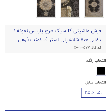
فرش ماشینی کلاسیک طرح پاریس نمونه 1
ذغالی 700 شانه پلی استر فیلامنت فرهی
کد کالا:
C0020577
انتخاب رنگ:
انتخاب سایز:
2.50x3.50