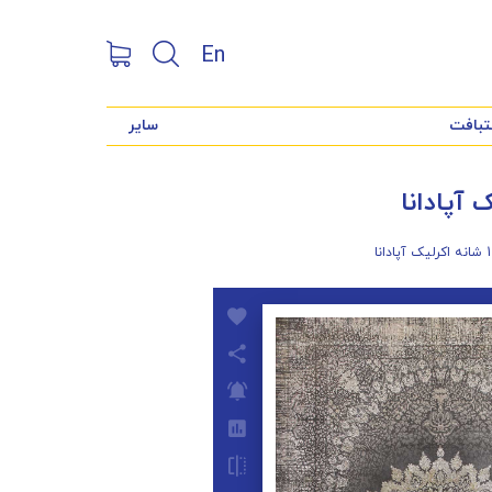
En
تبافت
سایر