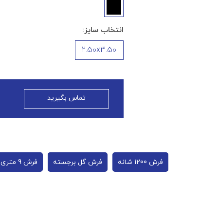
انتخاب سایز:
2.50x3.50
تماس بگیرید
فرش 1200 شانه
فرش گل برجسته
فرش 9 متری