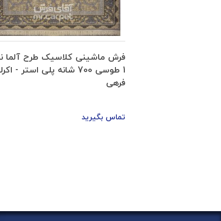
سیک طرح آلما نمونه
فرش ماشینی کلاسیک طرح آلما نم
سی 700 شانه پلی استر - اکرلیک
1 طوسی 700 شانه پلی استر - اک
فرهی
تماس بگیرید