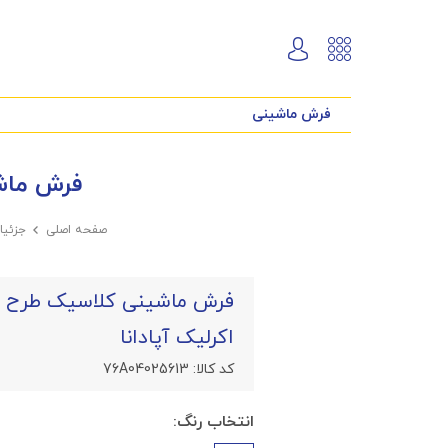
فرش ماشینی
فرش ماشینی کل
صفحه اصلی

جزئی
اکرلیک آپادانا
کد کالا:
76A04025613
انتخاب رنگ: