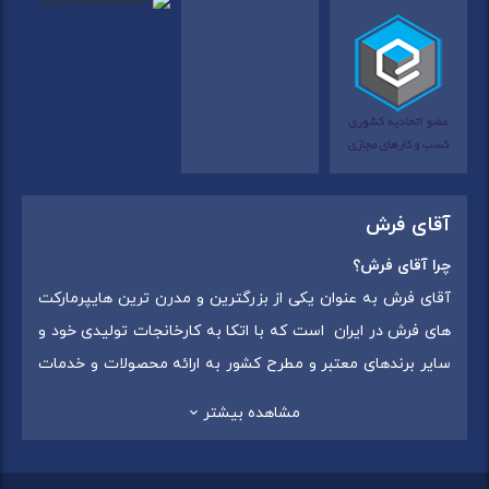
آقای فرش
چرا آقای فرش؟
آقای فرش به عنوان یکی از بزرگترین و مدرن ترین هایپرمارکت
های فرش در ایران است که با اتکا به کارخانجات تولیدی خود و
سایر برندهای معتبر و مطرح کشور به ارائه محصولات و خدمات
به عموم مردم می پردازد. این مجموعه علاوه بر
فروش غیر
مشاهده بیشتر
حضوری با شماره تماس (02175375) دارای 5 شعبه در
سراسرکشور شامل استان تهران (شهر تهران: یافت آباد ، ایرانمال )