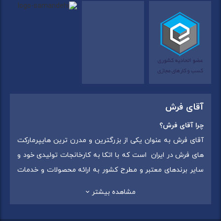
آقای فرش
چرا آقای فرش؟
آقای فرش به عنوان یکی از بزرگترین و مدرن ترین هایپرمارکت
های فرش در ایران است که با اتکا به کارخانجات تولیدی خود و
سایر برندهای معتبر و مطرح کشور به ارائه محصولات و خدمات
به عموم مردم می پردازد. این مجموعه علاوه بر
فروش غیر
مشاهده بیشتر
حضوری با شماره تماس (02175375) دارای 5 شعبه در
سراسرکشور شامل استان تهران (شهر تهران: یافت آباد ، ایرانمال )