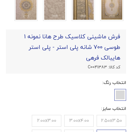
فرش ماشینی کلاسیک طرح هانا نمونه 1
طوسی 700 شانه پلی استر - پلی استر
هایبالک فرهی
کد کالا:
C0041383
انتخاب رنگ:
انتخاب سایز:
2.00x3.00
3.00x4.00
2.50x3.50