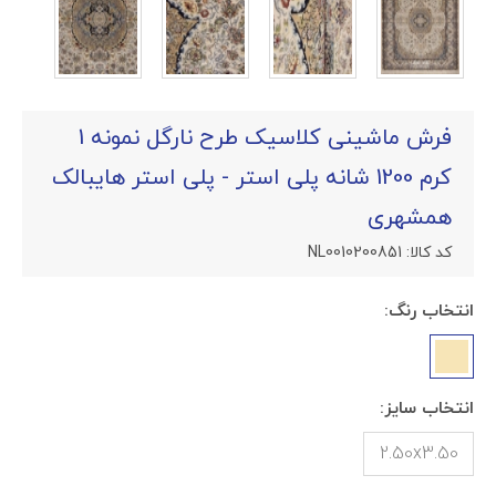
فرش ماشینی کلاسیک طرح نارگل نمونه 1
کرم 1200 شانه پلی استر - پلی استر هایبالک
همشهری
کد کالا:
NL0010200851
انتخاب رنگ:
انتخاب سایز:
2.50x3.50