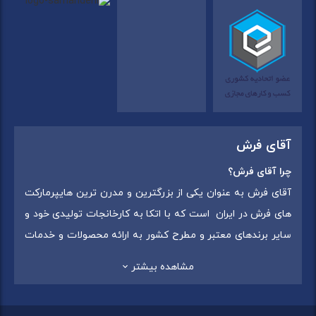
آقای فرش
چرا آقای فرش؟
آقای فرش به عنوان یکی از بزرگترین و مدرن ترین هایپرمارکت
های فرش در ایران است که با اتکا به کارخانجات تولیدی خود و
سایر برندهای معتبر و مطرح کشور به ارائه محصولات و خدمات
به عموم مردم می پردازد. این مجموعه علاوه بر
فروش غیر
مشاهده بیشتر
حضوری با شماره تماس (02175375) دارای 5 شعبه در
سراسرکشور شامل استان تهران (شهر تهران: یافت آباد ، ایرانمال )