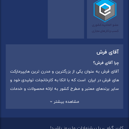
آقای فرش
چرا آقای فرش؟
آقای فرش به عنوان یکی از بزرگترین و مدرن ترین هایپرمارکت
های فرش در ایران است که با اتکا به کارخانجات تولیدی خود و
سایر برندهای معتبر و مطرح کشور به ارائه محصولات و خدمات
به عموم مردم می پردازد. این مجموعه علاوه بر
فروش غیر
مشاهده بیشتر
حضوری با شماره تماس (02175375) دارای 5 شعبه در
سراسرکشور شامل استان تهران (شهر تهران: یافت آباد ، ایرانمال )
،استان خراسان رضوی (شهر شاندیز ) ، استان البرز (
کاربر گرامی، با پیشنهادات ما بروز باشید!