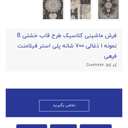
فرش ماشینی کلاسیک طرح قاب خشتی B
نمونه 1 ذغالی 700 شانه پلی استر فیلامنت
فرهی
کد کالا:
C0026866
تماس بگیرید