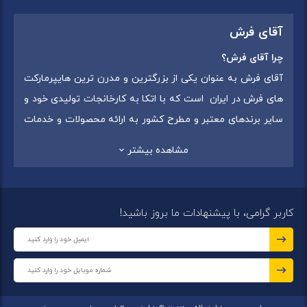
آقای فرش
چرا آقای فرش؟
آقای فرش به عنوان یکی از بزرگترین و مدرن ترین هایپرمارکت
های فرش در ایران است که با اتکا به کارخانجات تولیدی خود و
سایر برندهای معتبر و مطرح کشور به ارائه محصولات و خدمات
به عموم مردم می پردازد. این مجموعه علاوه بر
فروش غیر
مشاهده بیشتر
حضوری با شماره تماس (02175375) دارای 5 شعبه در
سراسرکشور شامل استان تهران (شهر تهران: یافت آباد ، ایرانمال )
،استان خراسان رضوی (شهر شاندیز ) ، استان البرز (
کاربر گرامی، با پیشنهادات ما بروز باشید!
شهر:فردیس ) ، استان قزوین (شهر قزوین)
میباشد ،این
مجموعه در تمامی شعب خود بهترین برند ها و بافته های ایران
و جهان را که شامل انواع
فرش ماشینی
،
فرش مدرن
و
فرش
کلاسیک
،
فرش کودک
،
فرش دستبافت
و
تابلو فرش دستبافت
گرد هم آورده است.