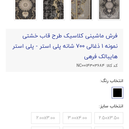
فرش ماشینی کلاسیک طرح قاب خشتی
نمونه 1 ذغالی 700 شانه پلی استر - پلی استر
هایبالک فرهی
کد کالا:
NC0014303684
انتخاب رنگ:
انتخاب سایز:
2.00x3.00
3.00x4.00
2.50x3.50