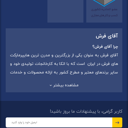
آقای فرش
چرا آقای فرش؟
آقای فرش به عنوان یکی از بزرگترین و مدرن ترین هایپرمارکت
های فرش در ایران است که با اتکا به کارخانجات تولیدی خود و
سایر برندهای معتبر و مطرح کشور به ارائه محصولات و خدمات
به عموم مردم می پردازد. این مجموعه علاوه بر
فروش غیر
مشاهده بیشتر
حضوری با شماره تماس (02175375) دارای 5 شعبه در
سراسرکشور شامل استان تهران (شهر تهران: یافت آباد ، ایرانمال )
،استان خراسان رضوی (شهر شاندیز ) ، استان البرز (
کاربر گرامی، با پیشنهادات ما بروز باشید!
شهر:فردیس ) ، استان قزوین (شهر قزوین)
میباشد ،این
مجموعه در تمامی شعب خود بهترین برند ها و بافته های ایران