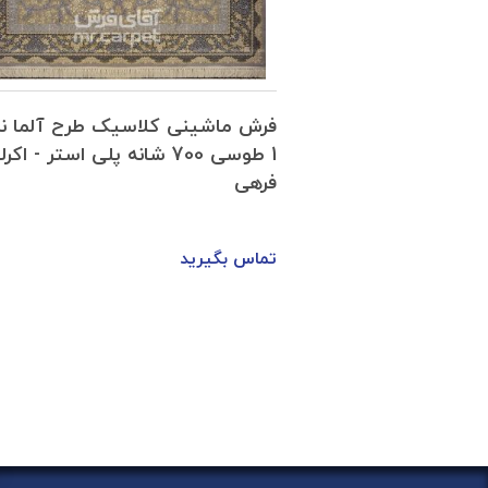
سیک طرح آلما نمونه
فرش ماشینی کلاسیک طرح آلما نم
سی 700 شانه پلی استر - اکرلیک
1 طوسی 700 شانه پلی استر - اک
فرهی
تماس بگیرید