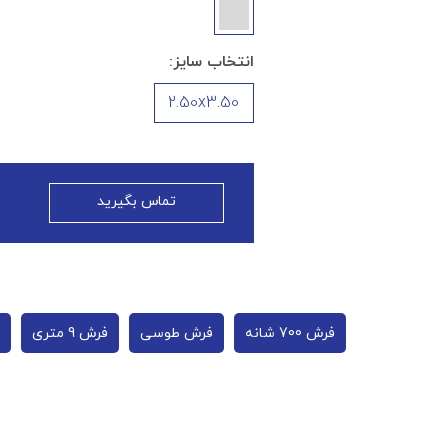
انتخاب سایز:
2.50x3.50
تماس بگیرید
فرش 700 شانه
فرش طوسی
فرش 9 متری