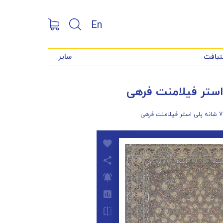
En
تبافت
سایر