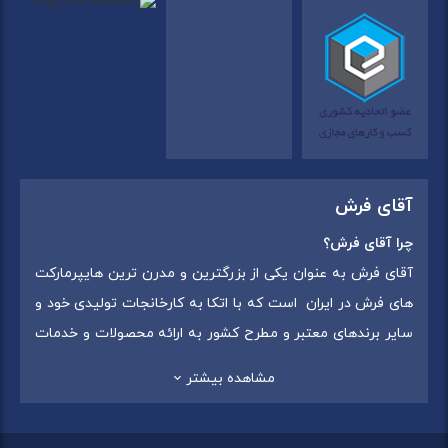
آقای فرش
چرا آقای فرش؟
آقای فرش به عنوان یکی از بزرگترین و مدرن ترین هایپرمارکت
های فرش در ایران است که با اتکا به کارخانجات تولیدی خود و
سایر برندهای معتبر و مطرح کشور به ارائه محصولات و خدمات
به عموم مردم می پردازد. این مجموعه علاوه بر
فروش غیر
مشاهده بیشتر
حضوری با شماره تماس (02175375) دارای 5 شعبه در
سراسرکشور شامل استان تهران (شهر تهران: یافت آباد ، ایرانمال )