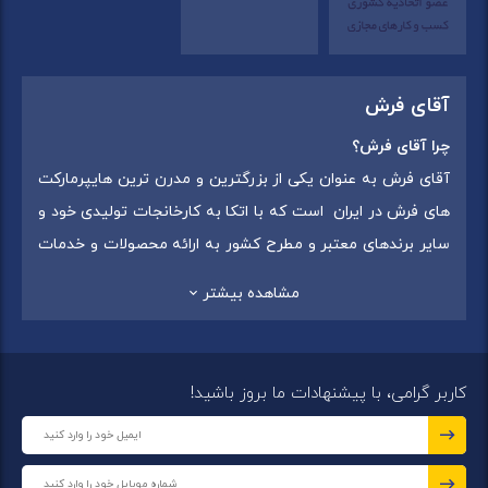
آقای فرش
چرا آقای فرش؟
آقای فرش به عنوان یکی از بزرگترین و مدرن ترین هایپرمارکت
های فرش در ایران است که با اتکا به کارخانجات تولیدی خود و
سایر برندهای معتبر و مطرح کشور به ارائه محصولات و خدمات
به عموم مردم می پردازد. این مجموعه علاوه بر
فروش غیر
مشاهده بیشتر
حضوری با شماره تماس (02175375) دارای 5 شعبه در
سراسرکشور شامل استان تهران (شهر تهران: یافت آباد ، ایرانمال )
،استان خراسان رضوی (شهر شاندیز ) ، استان البرز (
کاربر گرامی، با پیشنهادات ما بروز باشید!
شهر:فردیس ) ، استان قزوین (شهر قزوین)
میباشد ،این
مجموعه در تمامی شعب خود بهترین برند ها و بافته های ایران
و جهان را که شامل انواع
فرش ماشینی
،
فرش مدرن
و
فرش