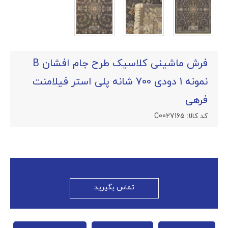
فرش ماشینی کلاسیک طرح جام افشان B
نمونه 1 دودی 700 شانه پلی استر فیلامنت
فرهی
کد کالا:
C0027165
تماس بگیرید