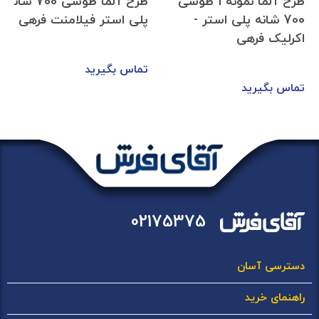
طرح آلما نمونه 1 طوسی
طرح آلما طوسی 700 شانه
700 شانه پلی استر -
پلی استر فیلامنت فرهی
اکرلیک فرهی
تماس بگیرید
تماس بگیرید
02175375
دسترسی آسان
راهنمای خرید