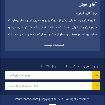
آقای فرش
چرا آقای فرش؟
آقای فرش به عنوان یکی از بزرگترین و مدرن ترین هایپرمارکت
های فرش در ایران است که با اتکا به کارخانجات تولیدی خود و
سایر برندهای معتبر و مطرح کشور به ارائه محصولات و خدمات
به عموم مردم می پردازد. این مجموعه علاوه بر
فروش غیر
مشاهده بیشتر
حضوری با شماره تماس (02175375) دارای 5 شعبه در
سراسرکشور شامل استان تهران (شهر تهران: یافت آباد ، ایرانمال )
،استان خراسان رضوی (شهر شاندیز ) ، استان البرز (
کاربر گرامی، با پیشنهادات ما بروز باشید!
شهر:فردیس ) ، استان قزوین (شهر قزوین)
میباشد ،این
مجموعه در تمامی شعب خود بهترین برند ها و بافته های ایران
و جهان را که شامل انواع
فرش ماشینی
،
فرش مدرن
و
فرش
کلاسیک
،
فرش کودک
،
فرش دستبافت
و
تابلو فرش دستبافت
گرد هم آورده است.
iranmrcarpet.com
| Copyright © 2026 - All rights reserved.
مجموعه آقای فرش با هدف ارائه محصولات باکیفیت، متنوع و با