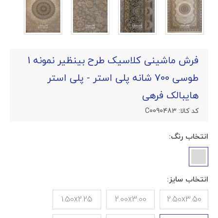
فرش ماشینی کلاسیک طرح بینظیر نمونه 1
طوسی 700 شانه پلی استر - پلی استر
هایبالک فرهی
کد کالا:
C0090483
انتخاب رنگ:
انتخاب سایز:
1.50x2.25
2.00x3.00
2.50x3.50