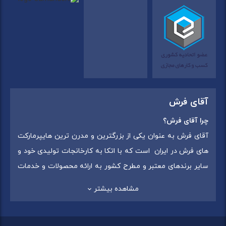
آقای فرش
چرا آقای فرش؟
آقای فرش به عنوان یکی از بزرگترین و مدرن ترین هایپرمارکت
های فرش در ایران است که با اتکا به کارخانجات تولیدی خود و
سایر برندهای معتبر و مطرح کشور به ارائه محصولات و خدمات
به عموم مردم می پردازد. این مجموعه علاوه بر
فروش غیر
مشاهده بیشتر
حضوری با شماره تماس (02175375) دارای 5 شعبه در
سراسرکشور شامل استان تهران (شهر تهران: یافت آباد ، ایرانمال )