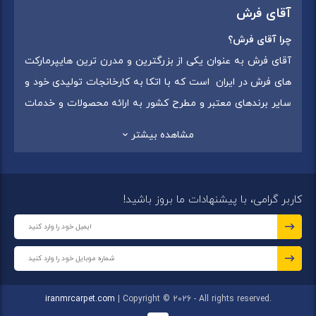
آقای فرش
چرا آقای فرش؟
آقای فرش به عنوان یکی از بزرگترین و مدرن ترین هایپرمارکت
های فرش در ایران است که با اتکا به کارخانجات تولیدی خود و
سایر برندهای معتبر و مطرح کشور به ارائه محصولات و خدمات
به عموم مردم می پردازد. این مجموعه علاوه بر
فروش غیر
مشاهده بیشتر
حضوری با شماره تماس (02175375) دارای 5 شعبه در
سراسرکشور شامل استان تهران (شهر تهران: یافت آباد ، ایرانمال )
،استان خراسان رضوی (شهر شاندیز ) ، استان البرز (
کاربر گرامی، با پیشنهادات ما بروز باشید!
شهر:فردیس ) ، استان قزوین (شهر قزوین)
میباشد ،این
مجموعه در تمامی شعب خود بهترین برند ها و بافته های ایران
و جهان را که شامل انواع
فرش ماشینی
،
فرش مدرن
و
فرش
کلاسیک
،
فرش کودک
،
فرش دستبافت
و
تابلو فرش دستبافت
گرد هم آورده است.
iranmrcarpet.com
| Copyright © 2026 - All rights reserved.
مجموعه آقای فرش با هدف ارائه محصولات باکیفیت، متنوع و با