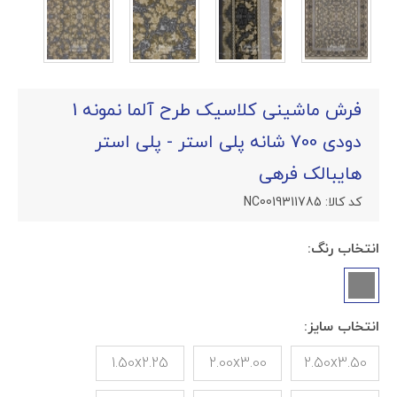
فرش ماشینی کلاسیک طرح آلما نمونه 1
دودی 700 شانه پلی استر - پلی استر
هایبالک فرهی
کد کالا:
NC0019311785
انتخاب رنگ:
انتخاب سایز:
1.50x2.25
2.00x3.00
2.50x3.50