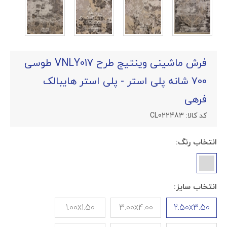
فرش ماشینی وینتیج طرح VNLY017 طوسی
700 شانه پلی استر - پلی استر هایبالک
فرهی
کد کالا:
CL022483
انتخاب رنگ:
انتخاب سایز:
1.00x1.50
3.00x4.00
2.50x3.50