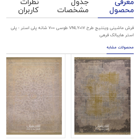
معرفی
جدول
نظرات
محصول
مشخصات
کاربران
فرش ماشینی وینتیج طرح VNLY017 طوسی 700 شانه پلی استر - پلی
استر هایبالک فرهی
محصولات مشابه