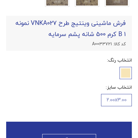
فرش ماشینی وینتیج طرح VNKA027 نمونه
1 B کرم 500 شانه پشم سرمایه
کد کالا:
A0033721
انتخاب رنگ:
انتخاب سایز:
2.00x3.00