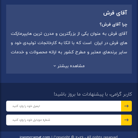
آقای فرش
چرا آقای فرش؟
آقای فرش به عنوان یکی از بزرگترین و مدرن ترین هایپرمارکت
های فرش در ایران است که با اتکا به کارخانجات تولیدی خود و
سایر برندهای معتبر و مطرح کشور به ارائه محصولات و خدمات
به عموم مردم می پردازد. این مجموعه علاوه بر
فروش غیر
مشاهده بیشتر
حضوری با شماره تماس (02175375) دارای 5 شعبه در
سراسرکشور شامل استان تهران (شهر تهران: یافت آباد ، ایرانمال )
،استان خراسان رضوی (شهر شاندیز ) ، استان البرز (
کاربر گرامی، با پیشنهادات ما بروز باشید!
شهر:فردیس ) ، استان قزوین (شهر قزوین)
میباشد ،این
مجموعه در تمامی شعب خود بهترین برند ها و بافته های ایران
و جهان را که شامل انواع
فرش ماشینی
،
فرش مدرن
و
فرش
کلاسیک
،
فرش کودک
،
فرش دستبافت
و
تابلو فرش دستبافت
گرد هم آورده است.
iranmrcarpet.com
| Copyright © 2026 - All rights reserved.