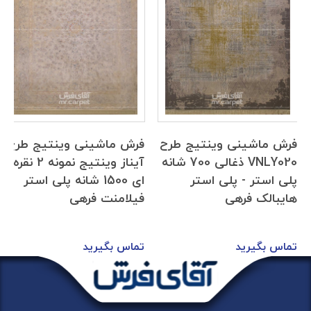
فرش ماشینی وینتیج طرح
فرش ماشینی وینتیج طرح
VNLY020 ذغالی 700 شانه
آیناز وینتیج نمونه 2 نقره
پلی استر - پلی استر
ای 1500 شانه پلی استر
هایبالک فرهی
فیلامنت فرهی
تماس بگیرید
تماس بگیرید