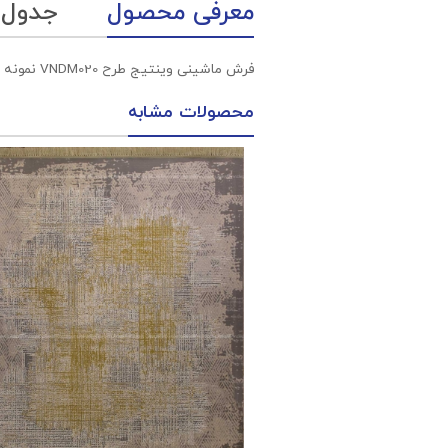
معرفی محصول
جدول
فرش ماشینی وینتیج طرح VNDM020 نمونه 2 بژ 1200 شانه پلی استر-اکرلیک آپادانا
محصولات مشابه