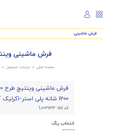
فرش ماشینی
فرش ماشینی وینتیج طرح VNDM020 نمونه 2 بژ 1200 شانه
صفحه اصلی

جزئیات محصول

ف
1200 شانه پلی استر-اکرلیک آپادانا
کد کالا:
L0021123
انتخاب رنگ: