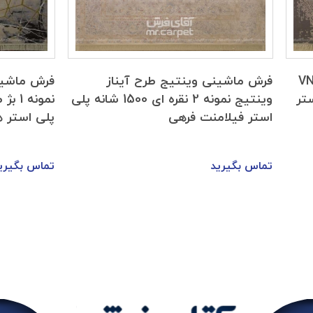
 VNLY020
فرش ماشینی وینتیج طرح آیناز
استر
وینتیج نمونه 2 نقره ای 1500 شانه پلی
استر فیلامنت فرهی
پلی استر ه
تماس بگیرید
تماس بگیری