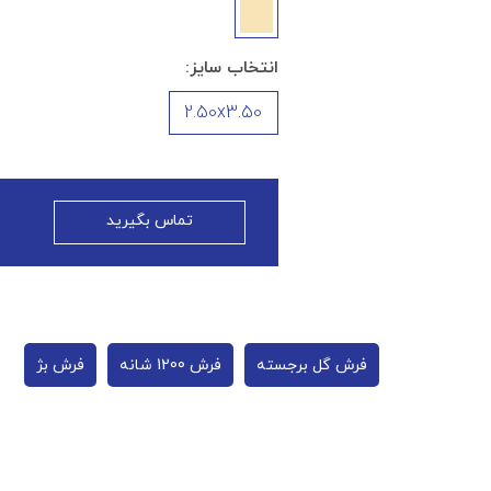
انتخاب سایز:
2.50x3.50
تماس بگیرید
فرش گل برجسته
فرش 1200 شانه
فرش بژ