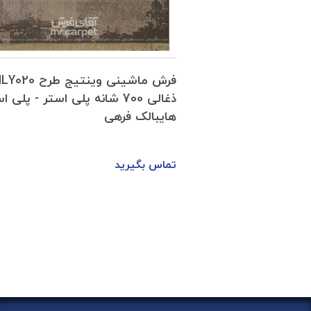
فرش ماشینی وینتیج طرح VNHA040
فرش ماشینی وینتیج طرح
نه 1 بژ 1200 شانه پلی استر-اکرلیک
ذغالی 700 شانه پلی استر - پلی 
هایبالک فرهی
تماس بگیرید