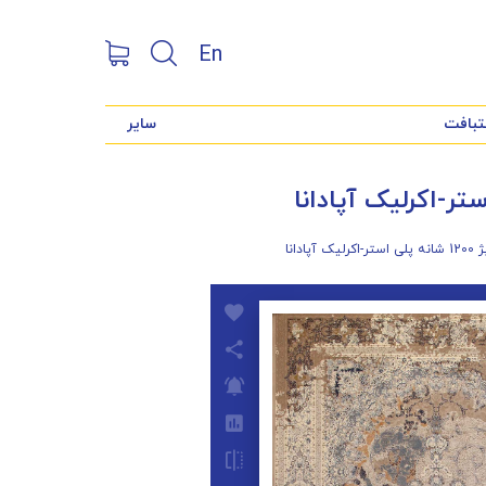
En
تبافت
سایر