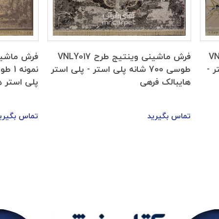
 VNLY002
فرش ماشینی وینتیج طرح VNLY017
 استر -
طوسی 700 شانه پلی استر - پلی استر
هایبالک فرهی
پلی استر ه
تماس بگیرید
تماس بگیری