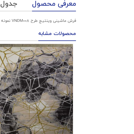
معرفی محصول
جدول
فرش ماشینی وینتیج طرح VNDM008 نمونه 1 آبی 1200 شانه پلی استر-اکرلیک آپادانا
محصولات مشابه