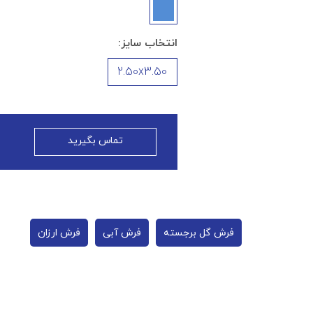
انتخاب سایز:
2.50x3.50
تماس بگیرید
فرش گل برجسته
فرش آبی
فرش ارزان