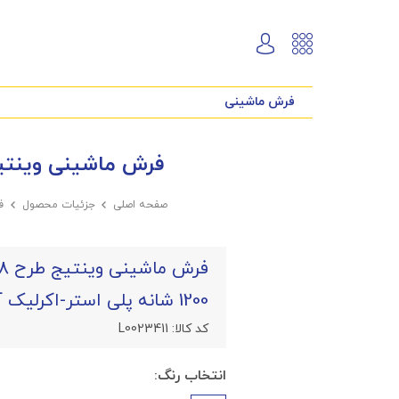
فرش ماشینی
فرش ماشینی وینتیج طرح VNDM008 نمونه 1 آبی 1200 شانه پ
صفحه اصلی

جزئیات محصول

ف
1200 شانه پلی استر-اکرلیک آپادانا
کد کالا:
L0023411
انتخاب رنگ: