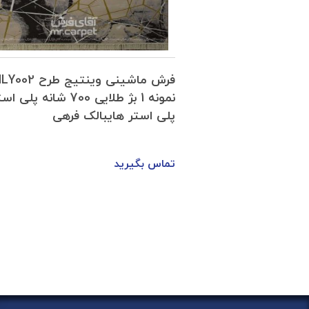
تیج طرح آیناز
فرش ماشینی وینتیج طرح
وینتیج نمونه 2 نقره ای 1500 شانه پلی
نمونه 1 بژ طلایی 700 شانه پلی
رهی
پلی استر هایبالک فرهی
تماس بگیرید