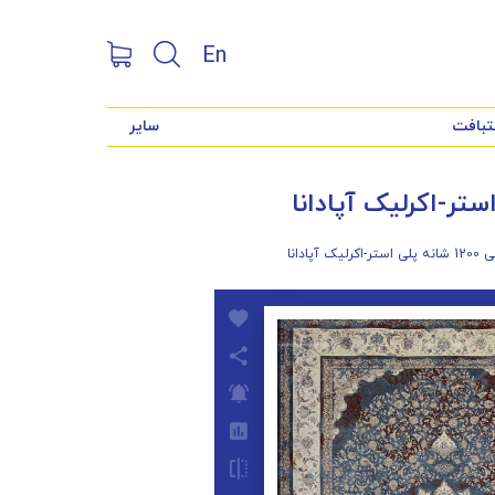
En
تبافت
سایر