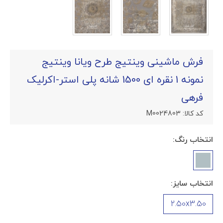
فرش ماشینی وینتیج طرح ویانا وینتیج
نمونه 1 نقره ای 1500 شانه پلی استر-اکرلیک
فرهی
کد کالا:
M0024803
انتخاب رنگ:
انتخاب سایز:
2.50x3.50