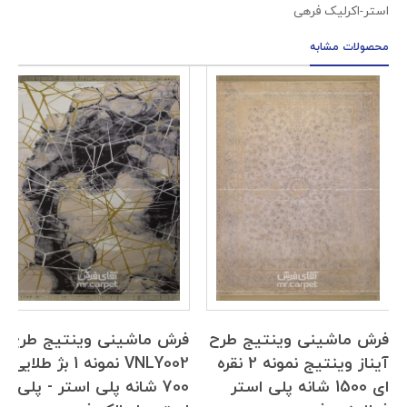
استر-اکرلیک فرهی
محصولات مشابه
فرش ماشینی وینتیج طرح
فرش ماشینی وینتیج طرح
آیناز وینتیج نمونه 2 نقره
VNLY002 نمونه 1 بژ طلایی
ای 1500 شانه پلی استر
700 شانه پلی استر - پلی