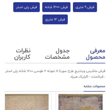
فرش 9 متری
فرش 1200 شانه
فرش پلی استر
فرش 12 متری
معرفی
جدول
نظرات
محصول
مشخصات
کاربران
فرش ماشینی وینتیج طرح سورنا A نمونه 2 طوسی 1200 شانه پلی استر
- فیلامنت - اکرلیک هیراد
محصولات مشابه