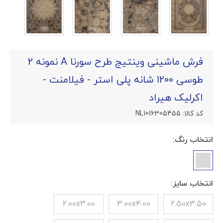
فرش ماشینی وینتیج طرح سورنا A نمونه 2
طوسی 1200 شانه پلی استر - فیلامنت -
اکرلیک هیراد
کد کالا:
NL1016305455
انتخاب رنگ:
انتخاب سایز:
2.00x3.00
3.00x4.00
2.50x3.50