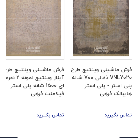
فرش ماشینی وینتیج طرح
فرش ماشینی وینتیج طرح
VNLY020 ذغالی 700 شانه
آیناز وینتیج نمونه 2 نقره
پلی استر - پلی استر
ای 1500 شانه پلی استر
هایبالک فرهی
فیلامنت فرهی
تماس بگیرید
تماس بگیرید