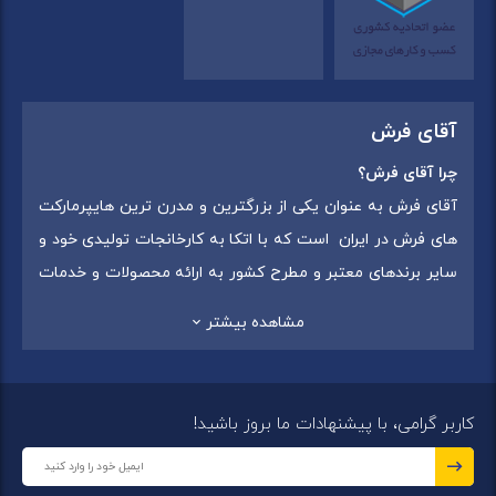
آقای فرش
چرا آقای فرش؟
آقای فرش به عنوان یکی از بزرگترین و مدرن ترین هایپرمارکت
های فرش در ایران است که با اتکا به کارخانجات تولیدی خود و
سایر برندهای معتبر و مطرح کشور به ارائه محصولات و خدمات
به عموم مردم می پردازد. این مجموعه علاوه بر
فروش غیر
مشاهده بیشتر
حضوری با شماره تماس (02175375) دارای 5 شعبه در
سراسرکشور شامل استان تهران (شهر تهران: یافت آباد ، ایرانمال )
،استان خراسان رضوی (شهر شاندیز ) ، استان البرز (
کاربر گرامی، با پیشنهادات ما بروز باشید!
شهر:فردیس ) ، استان قزوین (شهر قزوین)
میباشد ،این
مجموعه در تمامی شعب خود بهترین برند ها و بافته های ایران