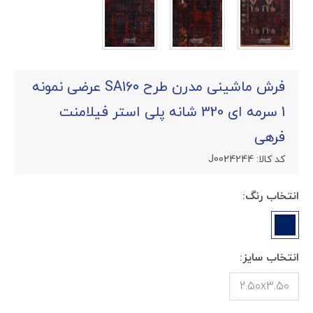
فرش ماشینی مدرن طرح SA160 عرضی نمونه
1 سرمه ای 320 شانه پلی استر فیلامنت
فرهی
کد کالا:
J0024244
انتخاب رنگ:
انتخاب سایز:
2.50x3.50