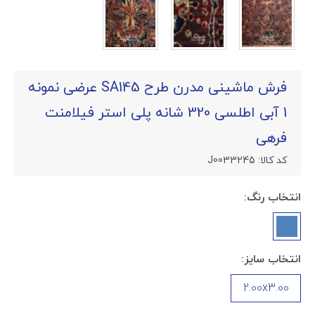
فرش ماشینی مدرن طرح SA145 عرضی نمونه
1 آبی اطلسی 320 شانه پلی استر فیلامنت
فرهی
کد کالا:
J0033245
انتخاب رنگ:
انتخاب سایز:
2.00x3.00