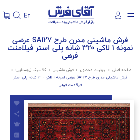
En
فرش ماشینی مدرن طرح SA127 عرضی
نمونه 1 لاکی 320 شانه پلی استر فیلامنت
فرهی
صفحه اصلی

جزئیات محصول

فرش ماشینی

کلاسیک (روستایی)

فرش ماشینی مدرن طرح SA127 عرضی نمونه 1 لاکی 320 شانه پلی استر
فیلامنت فرهی