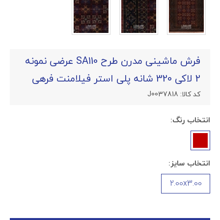
فرش ماشینی مدرن طرح SA110 عرضی نمونه
2 لاکی 320 شانه پلی استر فیلامنت فرهی
کد کالا:
J0037818
انتخاب رنگ:
انتخاب سایز:
2.00x3.00