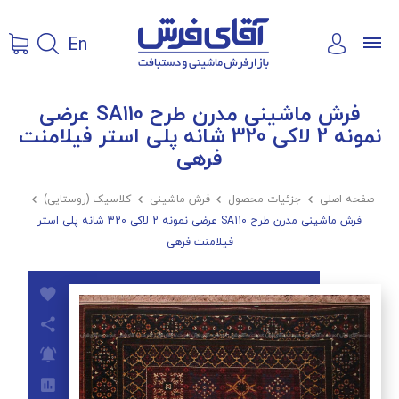
En
فرش ماشینی مدرن طرح SA110 عرضی
نمونه 2 لاکی 320 شانه پلی استر فیلامنت
فرهی
صفحه اصلی

جزئیات محصول

فرش ماشینی

کلاسیک (روستایی)

فرش ماشینی مدرن طرح SA110 عرضی نمونه 2 لاکی 320 شانه پلی استر
فیلامنت فرهی