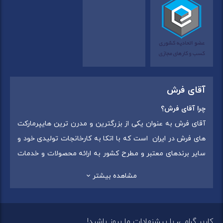
آقای فرش
چرا آقای فرش؟
آقای فرش به عنوان یکی از بزرگترین و مدرن ترین هایپرمارکت
های فرش در ایران است که با اتکا به کارخانجات تولیدی خود و
سایر برندهای معتبر و مطرح کشور به ارائه محصولات و خدمات
به عموم مردم می پردازد. این مجموعه علاوه بر
فروش غیر
مشاهده بیشتر
حضوری با شماره تماس (02175375) دارای 5 شعبه در
سراسرکشور شامل استان تهران (شهر تهران: یافت آباد ، ایرانمال )
،استان خراسان رضوی (شهر شاندیز ) ، استان البرز (
کاربر گرامی، با پیشنهادات ما بروز باشید!