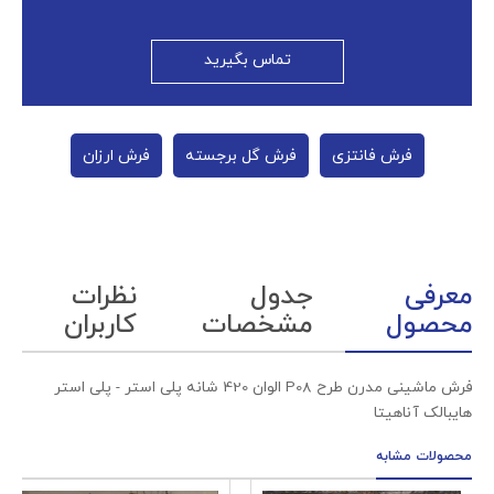
تماس بگیرید
فرش فانتزی
فرش گل برجسته
فرش ارزان
معرفی
جدول
نظرات
محصول
مشخصات
کاربران
فرش ماشینی مدرن طرح P08 الوان 420 شانه پلی استر - پلی استر
هایبالک آناهیتا
محصولات مشابه