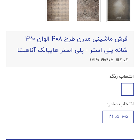
فرش ماشینی مدرن طرح P08 الوان 420
شانه پلی استر - پلی استر هایبالک آناهیتا
کد کالا:
67P01190905
انتخاب رنگ:
انتخاب سایز:
2.20x1.45