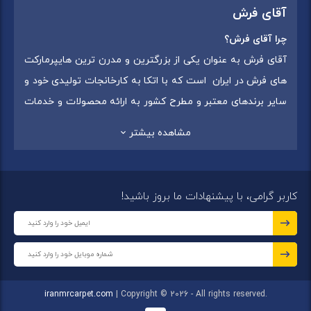
آقای فرش
چرا آقای فرش؟
آقای فرش به عنوان یکی از بزرگترین و مدرن ترین هایپرمارکت
های فرش در ایران است که با اتکا به کارخانجات تولیدی خود و
سایر برندهای معتبر و مطرح کشور به ارائه محصولات و خدمات
به عموم مردم می پردازد. این مجموعه علاوه بر
فروش غیر
مشاهده بیشتر
حضوری با شماره تماس (02175375) دارای 5 شعبه در
سراسرکشور شامل استان تهران (شهر تهران: یافت آباد ، ایرانمال )
،استان خراسان رضوی (شهر شاندیز ) ، استان البرز (
کاربر گرامی، با پیشنهادات ما بروز باشید!
شهر:فردیس ) ، استان قزوین (شهر قزوین)
میباشد ،این
مجموعه در تمامی شعب خود بهترین برند ها و بافته های ایران
و جهان را که شامل انواع
فرش ماشینی
،
فرش مدرن
و
فرش
کلاسیک
،
فرش کودک
،
فرش دستبافت
و
تابلو فرش دستبافت
گرد هم آورده است.
iranmrcarpet.com
| Copyright © 2026 - All rights reserved.
مجموعه آقای فرش با هدف ارائه محصولات باکیفیت، متنوع و با