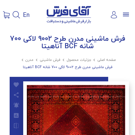
En
فرش ماشینی مدرن طرح 9002 لاکی 700
شانه BCF آناهیتا
صفحه اصلی

جزئیات محصول

فرش ماشینی

مدرن

فرش ماشینی مدرن طرح 9002 لاکی 700 شانه BCF آناهیتا