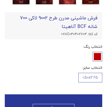
فرش ماشینی مدرن طرح 9002 لاکی 700
شانه BCF آناهیتا
کد کالا:
078C040407704
انتخاب رنگ:
انتخاب سایز:
1.50x2.25