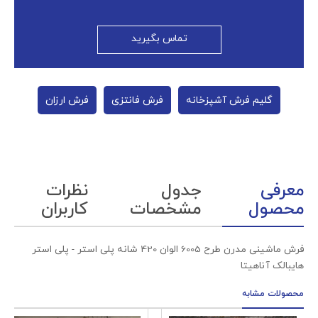
تماس بگیرید
گلیم فرش آشپزخانه
فرش فانتزی
فرش ارزان
معرفی
جدول
نظرات
محصول
مشخصات
کاربران
فرش ماشینی مدرن طرح 6005 الوان 420 شانه پلی استر - پلی استر
هایبالک آناهیتا
محصولات مشابه