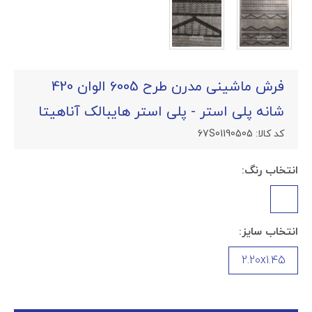
فرش ماشینی مدرن طرح 6005 الوان 420
شانه پلی استر - پلی استر هایبالک آناهیتا
کد کالا:
67S01190505
انتخاب رنگ:
انتخاب سایز:
2.20x1.45