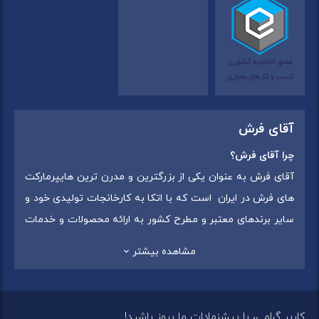
آقای فرش
چرا آقای فرش؟
آقای فرش به عنوان یکی از بزرگترین و مدرن ترین هایپرمارکت
های فرش در ایران است که با اتکا به کارخانجات تولیدی خود و
سایر برندهای معتبر و مطرح کشور به ارائه محصولات و خدمات
به عموم مردم می پردازد. این مجموعه علاوه بر
فروش غیر
مشاهده بیشتر
حضوری با شماره تماس (02175375) دارای 5 شعبه در
سراسرکشور شامل استان تهران (شهر تهران: یافت آباد ، ایرانمال )
،استان خراسان رضوی (شهر شاندیز ) ، استان البرز (
کاربر گرامی، با پیشنهادات ما بروز باشید!